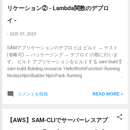
「Create new SAM Application」 Runtime
リケーション② - Lambda関数のデプロ
を選択(せっかくだからPython3.7を選択
イ -
する) アプリケーションを配置する場所
を選択 (→sam-test-2) アプリケーション
-
10月 07, 2019
の名前を入力 (→sam-test) SAMアプリケ
ーションの作成が完了すると、
SAMアプリケーションのデプロイは ビルド → テスト
template.yamlが開く デプロイ設定
(省略可) → パッケージング → デプロイ の順に行いま
template.yaml
す。 ビルド アプリケーションをビルドする sam build $
AWSTemplateFormatVersion: '2010-09-09'
sam build Building resource 'HelloWorldFunction' Running
Transform: AWS::Serverless-2016-10-31
NodejsNpmBuilder:NpmPack Running
Description: > sam-test Sample SAM
NodejsNpmBuilder:CopyNpmrc Running
Template for sam-test # More info about
NodejsNpmBuilder:CopySource Running
Globals:
コメントを投稿
READ MORE »
NodejsNpmBuilder:NpmInstall Running
https://github.com/awslabs/serverless-
NodejsNpmBuilder:CleanUpNpmrc Build Succeeded Built
application-
Artifacts : .aws-sam/build Built Template : .aws-
model/blob/master/docs/globals.rst
sam/build/template.yaml Commands you can use next
Globals: Function: Timeout: 3 Resources:
【AWS】SAM-CLIでサーバーレスアプ
========================= [*] Invoke Function: sam
HelloWorldFunction: Type: