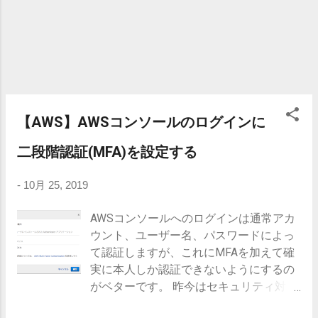
[キー]を --profile [キー] で指定する バケットの一覧 書式
aws s3 ls 使用例 $ aws s3 ls 2019-10-02 12:57:09
test.images 2019-10-25 11:52:43 test.bucket 2019-10-
23 17:46:10 test.xxxxxxxx 指定バケット配下のファイル
の一覧 書式 aws s3 ls {バケット名} 使用例 $ aws s3 ls
test.bucket 2019-10-04 18:24:00 1289018 image-
0001.png 2019-10-03 16:09:47 1289018 image-0002.p...
【AWS】AWSコンソールのログインに
二段階認証(MFA)を設定する
-
10月 25, 2019
AWSコンソールへのログインは通常アカ
ウント、ユーザー名、パスワードによっ
て認証しますが、これにMFAを加えて確
実に本人しか認証できないようにするの
がベターです。 昨今はセキュリティ対策
として様々なシステムで二段階認証が設