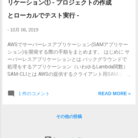
local invoke [*] Package: sam package --s3-bucket
リケーション① - プロジェクトの作成
AWS::Serverless::Function # More info
[yourbucket] 成功すると .aws-sam/ にビルドされたモジ
about Function Resource:
とローカルでテスト実行 -
ュールが生成されます。 次に必要なコマンドを教えて
https://github.com/awslabs/serverless-
くれる。(Commands you can use next) が、Invoke
application-model/blob/mas...
-
10月 06, 2019
Functionはビルドしたアプリケーションをテスト実行し
てくださいと言っていますが、これに関してはすでに検
AWSでサーバーレスアプリケーション(SAMアプリケー
証済み（と仮定して）なのでスキップします。 なので
ション)を開発する際の手順をまとめます。 はじめに サ
最後の行、sam packageでパッケージングを実行しま
ーバーレスアプリケーションとは バックグラウンドで
す。 パッケージング sam packageコマンドでパッケー
処理をするアプリケーション（いわゆるLambda関数）
ジングを実行します。 オプション options --template-
SAM-CLIとは AWSの提供するクライアント用SAMコマ
file … template.yamlを指定 --s3-bucket … パッケージのア
ンド(Serverless Application Model - Client) ローカルでサ
ップロード先(※Lambda関数のデプロイではない) --
ーバーレスアプリケーションの作成やAWSへのデプロ
output-template-file … デプロイ用のテンプレートファイ
1 件のコメント
READ MORE »
イができる また、Dockerと組み合わせればローカルで
ル 実行 sam package $ sam pac...
のテスト実行が可能 公式の詳細は以下
https://aws.amazon.com/jp/serverless/sam/ この記事で
その他の投稿
はSAM-CLIを使ってLambda関数をローカルで実行する
手順を紹介します。 実装 プロジェクト作成 sam init $
sam init 以下のような構成でファイルが作られる。