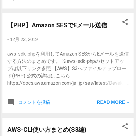
ます。 インスタンス名、OSイメージ イ
ンスタンス名は任意の名前、OSイメージ
は自分の扱いやすいOSを選択します。こ
こではUbuntuを選択しました。 インスタ
【PHP】Amazon SESでEメール送信
ンスタイプ、キーペア インスタンスタイ
プ インスタンスタイプは無料枠で利用可
-
12月 23, 2019
能な t2.micro を選択します。 キーペア
EC2インスタンスの作成後、SSH接続し
aws-sdk-phpを利用してAmazon SESからEメールを送信
て各種必要ソフトなどのセットアップを
する方法のまとめです。 ※aws-sdk-phpのセットアッ
行います。その際必要になるのがキーペ
プは以下リンク参照 【AWS】S3へファイルアップロー
ア（公開鍵と秘密鍵）を作成します。公
ド(PHP) 公式の詳細はこちら
開鍵はEC2インスタンス内に保存され、
https://docs.aws.amazon.com/ja_jp/ses/latest/Develop
秘密鍵はユーザー自身がクライアント端
erGuide/send-using-sdk-php.html 実装 名前空間の定義
末で管理します。 キーペア名 任意の名前
use \Aws\Credentials\CredentialProvider; use
キーペアのタイプ RSA プライベートキー
コメントを投稿
READ MORE »
\Aws\Ses\SesClient; use \Aws\Exception\AwsException;
ファイル形式 .pem 作成するとプライベ
処理 /** * Amazon SES Sendmail * @param string
ートキー（.pem）ファイルがダウンロー
$subject * @param string $body * @param string $to *
ドされるので、ローカルの任意の場所へ
@param string $from_email * @param string $from_name
AWS-CLI使い方まとめ(S3編)
保管しておきます。 ネットワーク設定
= null * @return bool * @throw Exception */ public static