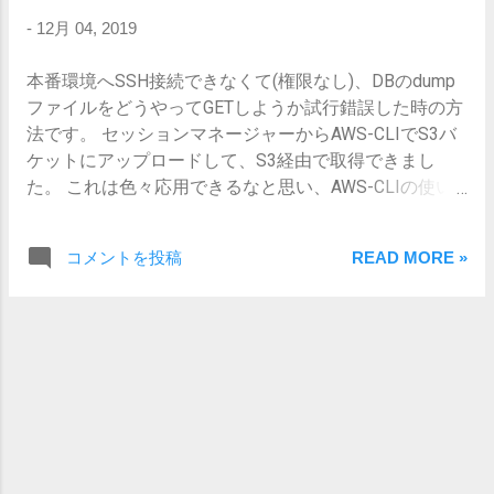
AWSには既存のセキュリティグループが
function send( string $subject, string $body, string $to,
-
12月 04, 2019
一つ用意されているので、既存のセキュ
string $from_email, string $from_name = null ) : bool { try{
リティグループを選択します。 インスタ
// ① 認証情報を取得 $provider =
本番環境へSSH接続できなくて(権限なし)、DBのdump
ンスを起動 インスタンスを起動をクリッ
CredentialProvider::defaultProvider(); // ② SES Clientオブ
ファイルをどうやってGETしようか試行錯誤した時の方
クして少し待ち、以下のような画面にな
ジェクト生成 $client = new SesClient(array( 'region' =>
法です。 セッションマネージャーからAWS-CLIでS3バ
ればひとまずOKです。 アプリケーショ
'us-west-2', 'version' => '2010-12-01', 'credentials' =>
ケットにアップロードして、S3経由で取得できまし
ンセットアップ 作成したEC2インスタン
$provid...
た。 これは色々応用できるなと思い、AWS-CLIの使い
スにSSHで接続し、アプリケーションの
方をまとめておきます。 ということでまずはS3操作に
セットアップをします。 SSH接続 構文:
ついて... 事前準備 AWS-CLIのインストール
ssh -i [プライベートキー] [EC2インスタン
コメントを投稿
READ MORE »
https://docs.aws.amazon.com/ja_jp/cli/latest/userguide/
ス] SSHコマンドは EC2 > インスタンス >
cli-chap-install.html $ aws --version aws-cli/1.16.170
[作成したインスタンス] > 接続 > SSH か
Python/3.7.4 Darwin/17.5.0 botocore/1.12.160 設定 以下
ら確認できます。 SSH接続: $ ssh -i
2ファイルを用意 (無ければ作る) $ cat ~/.aws/config
"test-key.pem" ubuntu@ec2-xxx-xxx-xxx-
[default] region = ap-northeast-1 $ cat ~/.aws/credentials
xxx.ap-northeast-
[default] aws_access_key_id =
1.compute.amazonaws.com Are you sure
AAAAAAAAAAAAAAAAAAAA aws_secret_access_key =
you want to continue connecting (yes/n...
BBBBBBBBBBBBBBB/CCCCCCCCCCCCCCCCCCCCCCCC
※複数環境を使い分ける場合は、credentialsに設定した