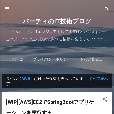
スキップしてメイン コンテンツに移動
バーティのIT技術ブログ
こんにちわ。ITエンジニアをして10年ほどたちます。
このブログでは主に技術に関する情報を発信していきます。
ホーム
プライバシーポリシー
もっと見る…
ラベル（
AWS
）が付いた投稿を表示していま
すべて表示
す
投
稿
[WIP][AWS]EC2でSpringBootアプリケ
ーションを実行する