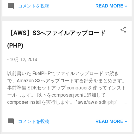
定できるようになっているのでこれを機
コメントを投稿
READ MORE »
に設定しておくと良いと思います。シス
テムが変わっても方法はさほど変わらな
いはずです。 MFAとは MFA M ulti- F
actor A uthentication 携帯電話や他のデバ
【AWS】S3へファイルアップロード
イスを仮想多要素認証として使用するこ
とです。 このデバイスをMFAデバイスと
(PHP)
いいます。 事前準備 ここではMFAデバイ
スとしてAndroid携帯を使用します。 こ
-
10月 12, 2019
れにより、このAndroid携帯の持ち主にし
か認証できないようにするのが目的で
以前書いた FuelPHPでファイルアップロード の続き
す。 認証アプリケーションをインストー
で、Amazon S3へアップロードする部分をまとめます。
ル 認証用のアプリとして、Google 認証
事前準備 SDKセットアップ composerを使ってインスト
システムを使います。
ールします。 以下をcomposer.jsonに追加して
https://play.google.com/store/apps/detail
composer installを実行します。 "aws/aws-sdk-php":
s?
"^3.99" 実装 S3へアップロードする処理 ライブラリ use
id=com.google.android.apps.authenticator2
\Aws\Credentials\CredentialProvider; use
コメントを投稿
READ MORE »
これ以外にもいろいろありますが、現時
\Aws\S3\S3Client; use \Aws\S3\Exception\S3Exception;
点で使ったことはありません。 この他の
アップロード処理 // ①認証情報を取得 $provider =