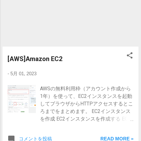
ec2.html 環境について EC2プラットフォ
ーム Ubuntu 22.04.3 LTS ローカルビルド
環境 Gradle 8.3 JDKバージョン (ローカ
ル/EC2) openjdk version "17.0.9" 2023-10-
17 jarファイルでの実行方法 ローカル
(WSL)での作業 gradleインストール sudo
add-apt-repository ppa:cwchien/gradle
sudo apt update sudo apt upgrade gradle
[AWS]Amazon EC2
sudo apt autoremove 確認 $ gradle -v -----
-------------------------------------------------
-
5月 01, 2023
------ Gradle 8.3 ------------------------------
------------------------------ jarファイル作成
AWSの無料利用枠（アカウント作成から
build.gradle修正 以下を追加する。Main-
1年）を使って、EC2インスタンスを起動
Classはmainメソッドを持つクラスを指定
してブラウザからHTTPアクセスするとこ
する。 jar { manifest { attributes 'Main-
ろまでをまとめます。 EC2インスタンス
Class': 'TestApplication' ...
を作成 EC2インスタンスを作成する EC2
> インスタンス > インスタンスを起動 を
クリックして以下の項目を入力・選択し
コメントを投稿
READ MORE »