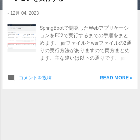
-
12月 04, 2023
SpringBootで開発したWebアプリケーシ
ョンをEC2で実行するまでの手順をまと
めます。 jarファイルとwarファイルの2通
りの実行方法がありますので両方まとめ
ます。主な違いは以下の通りです。 jarフ
ァイル 通常のJavaアプリケーションをパ
ッケージングした内容で、SpringBootの
コメントを投稿
READ MORE »
場合、tomcatを内包している。そのた
め、jarファイル単独で実行できる。 war
ファイル Webアプリケーション向けにパ
ッケージングされている。tomcat上にデ
プロイして実行する。 なお、EC2の構築
については以下記事で構築したものを使
います。 https://www.s-
watanabe.work/2023/05/awsamazon-