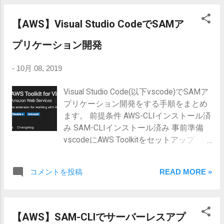
認証アプリケーション Symantec製
CredentialProvider::defaultProvider(); // ②S3Clientを生成
https://play.google.com/store/apps/detail
$s3client = new S3Client([ 'region' => 'ap-northeast-1',
【AWS】Visual Studio CodeでSAMア
s?id=com.verisign.mvip.main マイクロソフ
'version' => '2006-03-01', 'credentials' => $provider, ]);
ト製(Azureはこれじゃないとダメらしい)
foreach (Upload::get_files() as $file) { // ③URLを決定
プリケーション開発
https://play.google.com/store/apps/detail
$filename = 'images/'.$file['saved_as']; // ④イメージファ
s?id=com.azure.authenticator 事前準備は
イルをバイナリモードで開く $image =
-
10月 08, 2019
以上 MFAの設定 AWSコンソールへログ
fopen($file['saved_to'].$file['saved_as'], 'rb'); // ⑤イメー
イン IAM ユーザーアクセスと暗号化キー
ジファイルのContentTypeを取得 $content_type =
Visual Studio Code(以下vscode)でSAMア
の管理を開く サービスをクリックして検
mime_content_type($file['saved_to'].$file['saved_as']); try{
プリケーション開発をする手順をまとめ
索窓に iam と入れると出てくる) サイド
// ⑥S3へアップロード ...
ます。 前提条件 AWS-CLIインストール済
メニューからユーザーをクリック ユーザ
み SAM-CLIインストール済み 事前準備
ーの一覧から自分のユーザー名を探して
vscodeにAWS Toolkitをセットアップ
クリック 認証情報のタブをクリック MFA
vscodeを立ち上げてサイドメニューの
デバイスの割り当ての「管理」をクリッ
EXTENSIONSからAWS Toolkitを検索 AWS
コメントを投稿
READ MORE »
ク 仮想MFAデバイスを...
Toolkit for Visual Studio Codeをインスト
ール サイドメニューにAWSボタンが出て
くればOK アプリケーション開発 新規の
SAMアプリケーションを作る サイドメニ
【AWS】SAM-CLIでサーバーレスアプ
ューのAWSをクリック 上段メニューから