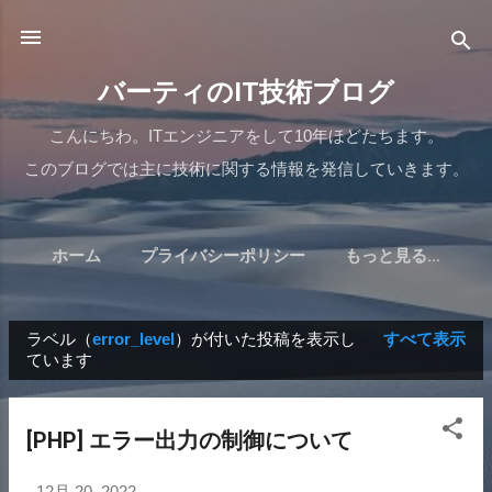
スキップしてメイン コンテンツに移動
バーティのIT技術ブログ
こんにちわ。ITエンジニアをして10年ほどたちます。
このブログでは主に技術に関する情報を発信していきます。
ホーム
プライバシーポリシー
もっと見る…
ラベル（
error_level
）が付いた投稿を表示し
すべて表示
ています
投
稿
[PHP] エラー出力の制御について
-
12月 20, 2022