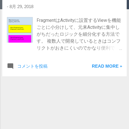
-
8月 29, 2018
FragmentはActivityに設置するViewを機能
ごとに小分けして、元来Activityに集中し
がちだったロジックを細分化する方法で
す。 複数人で開発しているときはコンフ
リクトがおきにくいのでかなり便利で
す。 今回はFragmentの単純な例を実装し
てみました。 画面構成 画面の構成として
コメントを投稿
READ MORE »
はMainActivityの下に、2つのFragmentが
紐付いている状態です。 2つのFragment
はそれぞれのレイアウト構成ファイルを
読み込んでいます。 実装 ライブラリの追
加 app/build.gradle annotationProcessor
"org.androidannotations:androidannotations
:+" implementation
"org.androidannotations:androidannotations
-api:+" レイアウトファイル