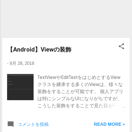
layout/fragment_main1.xml Fragment1で
使用するレイアウトを定義します。 ここ
ではTextView、EditText、Buttonの3つの
Viewを設置しています。 <?xml
version="1.0" encoding="utf-8"?>
<LinearLayout
xmlns:android="http://schemas.android.co
【Android】Viewの装飾
m/apk/res/android"
android:layout_width="match_parent"
-
8月 28, 2018
android:layout_height="match_parent"
android:background="#ffa"
TextViewやEditTextをはじめとするView
android:padding="5dp"
クラスを継承する多くのViewは、様々な
android:orientation="vertical"> <TextView
装飾をすることが可能です。 個人アプリ
android:id=...
は特にシンプルなUIになりがちですが、
こうした装飾をすることで見た目が一気
にグレードアップします。 ここではいく
つかそのサンプルを上げておきます。 実
コメントを投稿
READ MORE »
装 装飾を定義したファイルの準備