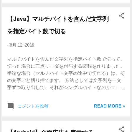
drawble/view_frame.xml 方法としては、
drawble配下に装飾用の定義を記述した
xmlファイルを用意しておき、Viewのバ
【Java】マルチバイトを含んだ文字列
ックグラウンドに指定します。 xmlファ
イルを追加は、プロジェクトメニューの
を指定バイト数で切る
drawbleを右クリック → New → File で追
加します。 ファイル名は任意で、
-
8月 12, 2018
view_frame.xmlとした場合、適用したい
Viewのbackground属性に以下のように設
マルチバイトを含んだ文字列を指定バイト数で切って、
定します。
切った場合に三点リーダを付与する関数を作りました。
android:background="@drawble/view_fra
半端な場合（マルチバイト文字の途中で切れる）は、そ
me" 装飾定義ファイルには、shapeタグ
の文字ごと切り捨てます。 方法としては文字列を一文
とその子要素によって記述します。 どの
字ずつ取り出して、それがシングルバイトなのかマルチ
ように記述していくのかを以下に記載し
バイトなのかを判定します。 判定はStringクラスの
ていきます。 枠線をつける
getBytes(StandardCharsets.UTF_8).length が1ならシン
コメントを投稿
READ MORE »
drawble/view_frame.xml まずはシンプル
グルバイトとしています。 なお三点リーダも文字列と
に枠線をつけてみます。特にデフォルト
考慮するので、マルチバイト一文字分を含めても切る必
のEditTextは枠線がなく、明るい画面にデ
要がない場合は何もしないものとします。 実装 共通ク
フォルトのEditTextだと入力欄であること
ラス StringUtils.java staticメソッドで定義しました。こ