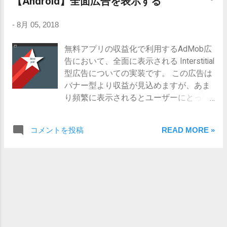
【Android】全面広告を表示する
が気づきにくいという難点があるので枠
れをコピってそのまま使えます。 public class StringUtils
線は必須だと個人的に思ってます。 <?
{ /** * 文字列を指定バイト数で切って、切った場合三点
-
8月 05, 2018
xml version="1.0" encoding="utf-8"?>
リーダを付与する * @param value * @param byteLength
<shape
* @return */ public static String truncate(String value, int
無料アプリの収益化で利用するAdMob広
xmlns:android="http://schemas.android.co
byteLength) { if(value == null) { return null; }
告において、全面に表示される Interstitial
m/apk/res/android"> <stroke
if(getByte(value) <= byteLength + 2) { return value; } String
型広告についての実装です。 この広告は
android:width="2dp"
ret = ""; int b = 0; for(int i = 0; i < value.length(); i++) { String
バナー型より収益が見込めますが、あま
android:color="#232323" /> </shape>
target = value.substring(i, i + 1);
り頻繁に表示されるとユーザーにとって
strokeタグでEditTextに枠線をつけます。
if(target.getBytes(StandardCharsets.UTF_8).length == 1) {
あまり印象がよくありません。そのため
widthで線の幅、colorで色を指定できま
b++; } else{ b += 2; ...
起動時、3回に1回の頻度等に制限するの
す。 背景色をつける
コメントを投稿
READ MORE »
がベターです。 また、バナー型に比べて
drawble/view_frame.xml これもよく使い
広告の読み込み処理に時間がかかるの
ます。EditTextでは特に淡...
と、画面全体に表示されるため、いきな
り出てきた場合ユーザーの誤クリックを
招いてしまいます。そのため広告のロー
ディング中はプログレスダイアログを出
して操作不可にしておく処理を入れてお
くと良いです。プログレスダイアログに