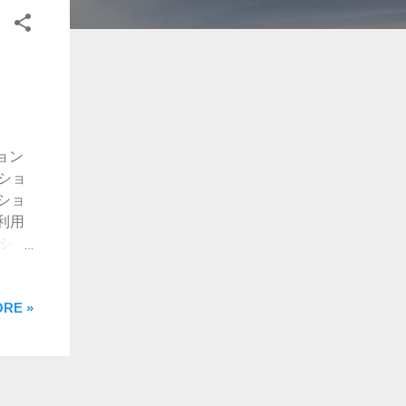
ョン
ショ
ショ
利用
ショ
防げ
で
事に
RE »
クロ
クシ
ある
ォー