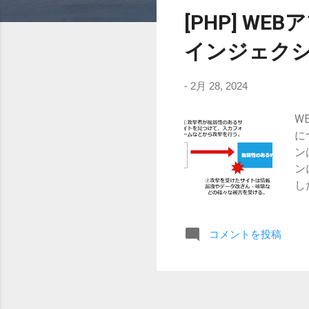
稿
[PHP] WE
インジェク
-
2月 28, 2024
W
に
ン
ン
し
ン
る
す
コメントを投稿
ま
ス
ョ
攻