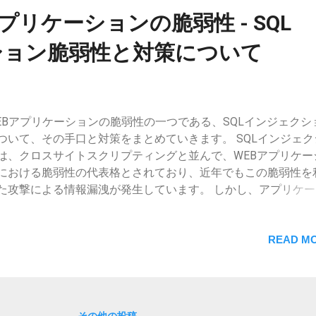
Bアプリケーションの脆弱性 - SQL
ション脆弱性と対策について
EBアプリケーションの脆弱性の一つである、SQLインジェクシ
ついて、その手口と対策をまとめていきます。 SQLインジェク
は、クロスサイトスクリプティングと並んで、WEBアプリケー
における脆弱性の代表格とされており、近年でもこの脆弱性を
た攻撃による情報漏洩が発生しています。 しかし、アプリケー
、またはインフラストラクチャーで対策することにより確実に
ので、その仕組みと対策をしっかりと理解しておくことが大切
。 なお、クロスサイトスクリプティングについては、以下の記
READ MO
とめています。 [PHP] WEBアプリケーションの脆弱性 - XSS（
サイトスクリプティング）脆弱性と対策について SQLインジェ
ンとは SQLインジェクションの仕組みはとても単純で、悪意の
撃者が脆弱性のあるWEBサイトを見つけ、「サイト上の入力フ
その他の投稿