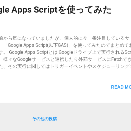
le Apps Scriptを使ってみた
前から気になっていましたが、個人的に今一番注目しているサ
、「Google Apps Script(以下GAS)」を使ってみたのでまとめ
。 Google Apps Scriptとは Googleドライブ上で実行されるScri
、様々なGoogleサービスと連携したり外部サービスにFetchで
た、その実行に関してはトリガーイベントやスケジューリング
が可能 コードはJavascriptがベース(npmは残念ながら非対応、
ode.jsは使えない) 制約 主な制約については以下の記事に大変
とめられています。 https://shunsuk.com/gas-quotas/ 個人
READ MO
なっていたのは、無料アカウントでの以下の点 URL Fetch コー
,000 / 日 URL Fetch レスポンスサイズ 50MB / コール URL Fetc
OST サイズ 50MB / コール 無料枠でこれだけ使えれば十分でし
。 事前準備 拡張機能Google Apps Scriptを追加 Chromeでウ
その他の投稿
から拡張機能を追加します。
tps://chrome.google.com/webstore/detail/google-apps-