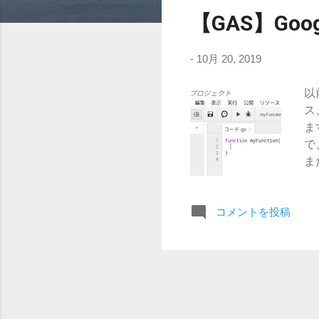
稿
【GAS】Goog
-
10月 20, 2019
以
ス
ます
で
ま
定
N
くま
コメントを投稿
に
20
P
う
ア
ht