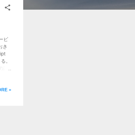
ービ
ておき
pt
きる。
の設
見やす
的に気
RE »
ル数
h
ょ
ェブスト