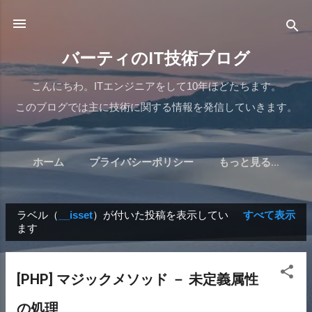
スキップしてメイン コンテンツに移動
バーティのIT技術ブログ
こんにちわ。ITエンジニアをして10年ほどたちます。
このブログでは主に技術に関する情報を発信していきます。
ホーム
プライバシーポリシー
もっと見る…
ラベル（
__isset
）が付いた投稿を表示してい
すべて表示
ます
投
稿
[PHP] マジックメソッド － 未定義属性
の処理