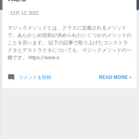
-
12月 12, 2022
マジックメソッドとは、クラスに定義されるメソッド
で、あらかじめ役割が決められたいくつかのメソッドの
ことを言います。 以下の記事で取り上げたコンストラ
クタとデストラクタについても、マジックメソッドの一
種です。 https://www.s-
watanabe.work/2022/12/php_11.html ここでは、未定義
の属性への操作しようとしたときに呼び出されるメソッ
コメントを投稿
READ MORE »
ドについてまとめていきます。 __setメソッドと__get
メソッド PHPは基本的に未定義の属性へのアクセスが
可能になっています。例えば以下のコードはエラーにな
らずに実行可能です。 class Test { } $test = new Test();
$test->name = 'Hoge'; echo "name=", $test->name, "\n\n";
var_dump($test); 実行結果は以下のようになります。 $
php test_magic-method.php name=Hoge object(Test)#1
(1) { ["name"]=> string(4) "Hoge" } この属性をセットする