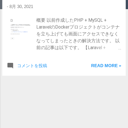
-
8月 30, 2021
概要 以前作成したPHP + MySQL +
LaravelのDockerプロジェクトがコンテナ
を立ち上げても画面にアクセスできなく
なってしまったときの解決方法です。 以
前の記事は以下です。 【Laravel +
MySQL】Dockerで開発環境を作る
https://www.s-
コメントを投稿
READ MORE »
watanabe.work/2020/12/laravel-
mysqldocker.html 発生事象 コンテナを起
動 $ docker-compose up -d Starting
laravel-project_mysql_1 ... done Starting
laravel-project_app_1 ... done Starting
laravel-project_web_1 ... done ブラウザで
アクセス いつものようにブラウザでアク
セスしますが接続できません。
http://localhost:8000 ※この時Docker側の