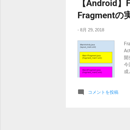
【Android】
an
an
Fragmentの
an
and
-
8月 29, 2018
F
A
開
今
成
す
で
an
コメントを投稿
im
イア
レ
のV
<L