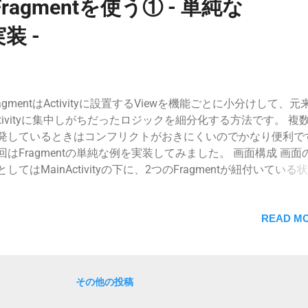
Fragmentを使う① - 単純な
droid:id="@+id/buttonTest1" android:text=" Fragment 1 -> TEST 
droid:padding="5dp" android:layout_margin="5dp"
実装 -
droid:textAllCaps="false" android:layout_width="wrap_content"
roid:layout_height="wrap_content" /> <Button ...
ragmentはActivityに設置するViewを機能ごとに小分けして、元
ctivityに集中しがちだったロジックを細分化する方法です。 複
発しているときはコンフリクトがおきにくいのでかなり便利で
回はFragmentの単純な例を実装してみました。 画面構成 画面
としてはMainActivityの下に、2つのFragmentが紐付いている
。 2つのFragmentはそれぞれのレイアウト構成ファイルを読み
います。 実装 ライブラリの追加 app/build.gradle
notationProcessor "org.androidannotations:androidannotations:
READ MO
plementation "org.androidannotations:androidannotations-api:
ウトファイル layout/fragment_main1.xml Fragment1で使
イアウトを定義します。 ここではTextView、EditText、Button
その他の投稿
iewを設置しています。 <?xml version="1.0" encoding="utf-8"?
inearLayout