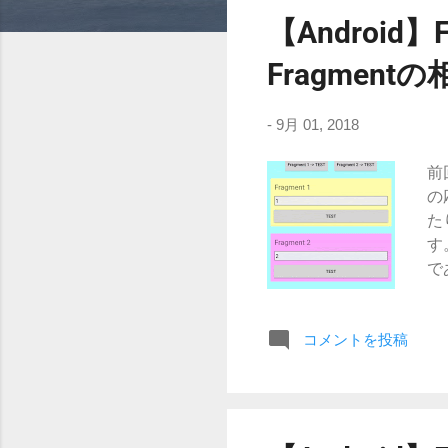
稿
【Android】F
Fragment
-
9月 01, 2018
前
の
た
す
で
ッ
く
トに
コメントを投稿
and
an
an
an