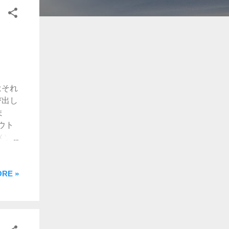
はそれ
び出し
ま
アウト
メソ
要な
アウ
RE »
ext"