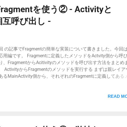
ragmentを使う② - Activityと
の相互呼び出し -
回 の記事でFragmentの簡単な実装について書きました。今回
応用編です。 Fragmentに定義したメソッドをActvity側から呼
り、FragmentからAcitivityのメソッドを呼び出す方法をまとめ
。 ActivityからFragmentのメソッドを実行する まずは親レイ
あるMainActivity側から、それぞれのFragmentに定義してある
ドを実行してみます。この場合Fragment側に特別な処理は必
、呼び出し元のMainActivityのみで完結します。 メインのレイ
ボタンを追加する activity_main.xml <LinearLayout
READ MO
roid:id="@+id/llButton" android:gravity="center_horizontal"
droid:orientation="horizontal" android:layout_below="@id/mainT
droid:layout_width="match_parent"
droid:layout_height="wrap_content"> <Button