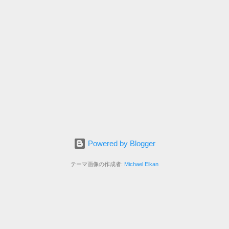
lns:android="http://schemas.android.com/apk/res/android"
droid:layout_width="match_parent"
droid:layout_height="match_parent" android:background="#ffa"
droid:padding="5dp" android:orientation="vertical"> <TextView
roid:id=...
Powered by Blogger
テーマ画像の作成者:
Michael Elkan