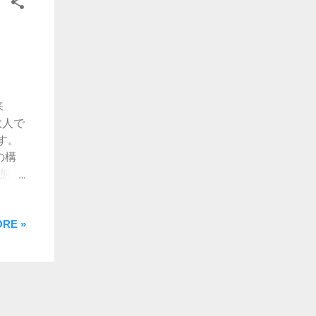
"
来
数人で
す。
の構
状態で
込ん
+"
RE »
+" レ
用する
の3つ
>