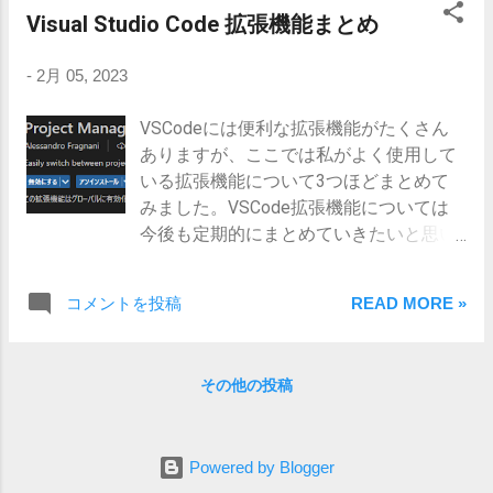
ネットワーク内で利用するアドレスで、
Visual Studio Code 拡張機能まとめ
で指定する。 サービス ソースポートと同
Azureの内部でのみ利用できる。仮想マ
様の設定を簡単にするための構成で、サ
シンの場合は、VNIC（仮想ネットワーク
ービス名を指定すると宛先ポートが自動
-
2月 05, 2023
インターフェース）にプライベートアド
で構成される。 宛先ポート範囲 宛先のポ
レスが紐づけられる。 パブリックIPアド
ート番号をソースポートと同様の構成で
VSCodeには便利な拡張機能がたくさん
レス 仮想マシンやAzure Firewall、ロード
指定する。 プロトコル 利用するプロトコ
ありますが、ここでは私がよく使用して
バランサーなどの外部からアクセスを受
ルを指定する。指定可能なプロトコルは
いる拡張機能について3つほどまとめて
け付けるリソースに対して設定し、外部
以下 Any TCP UDP ICMP アクション 定義
みました。VSCode拡張機能については
との通信が可能になる。 IPアドレス空間
した規則にあてはまったトラフィックに
今後も定期的にまとめていきたいと思い
仮想ネットワークで利用できるアドレス
対して行う動作「許可...
ます。 Project Manager Project Manager
の範囲で、通常はプライベートIPアドレ
はVSCodeで複数プロジェクトの開発を
スの範囲を設定する。複数のアドレス範
コメントを投稿
READ MORE »
している場合、簡単に切り替えることが
囲を指定できる。 サブネット 仮想ネット
出来る拡張機能です。 設定 設定方法は簡
ワークに設定されたアドレス空間に含ま
単で、インストール後にProject Manager
れるアドレス範囲を指定して、サブネッ
その他の投稿
拡張機能を開き、「Edit Projects」ボタ
トを構成することができる。仮想ネット
ン（鉛筆マーク）でプロジェクトの設定
ワークに構成されたサブネットは自動的
をJSONファイルで編集します。 設定項
にルーティングされるので、仮想ネット
Powered by Blogger
目 1. projects.json name プロジェクト名
ワーク内のサブネット同士はすぐに通信