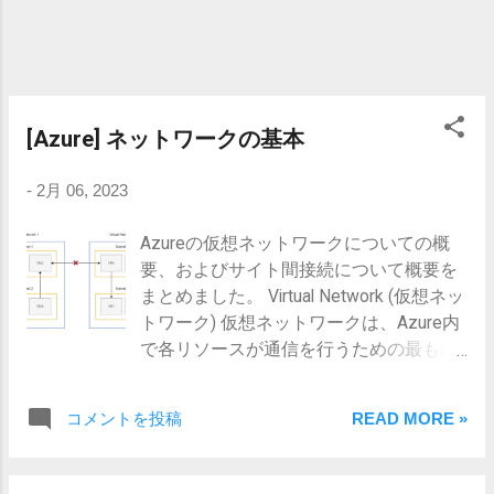
ュリティ規則が作成され、サブネットに
割り当てられる。 NSGの作成の流れ NSG
の作成 NSGの名前と適用範囲を指定す
る。 NSGの構成 NSGに適用するセキュリ
ティルールを構成する。 NSGの割り当て
[Azure] ネットワークの基本
ネットワークインターフェースまたはサ
ブネットにNSGを割り当て、セキュリテ
-
2月 06, 2023
ィルールを有効にする。 NSGで構成可能
な項目 ソース（送信元） Any すべての送
Azureの仮想ネットワークについての概
信元 IPアドレス 単一のIPアドレス、
要、およびサイト間接続について概要を
CIDR形式のIPアドレス、カンマ区切りで
まとめました。 Virtual Network (仮想ネッ
複数のIPアドレス サービスタグ Azureが
トワーク) 仮想ネットワークは、Azure内
提供するサービスや認識するネットワー
で各リソースが通信を行うための最も基
ク単位での指定 ASG 定義済みの
本的な要素で、1つのAzureリージョン・
Application Security Group ソースポート範
1つ以上のサブネットで構成される。 仮
囲 送信元のポート範囲を0～65535で指
コメントを投稿
READ MORE »
想ネットワークの構成 仮想ネットワーク
定する。（※ワイルドカードですべての
を構成する要素には以下のものがある。
ポートを指定可能） 宛先 宛先のアドレス
IPアドレス プライベートIPアドレス 仮想
などを、ソース（送信元）と同様の構成