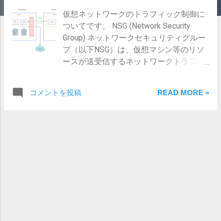
仮想ネットワークのトラフィック制御に
ついてです。 NSG (Network Security
Group) ネットワークセキュリティグルー
プ（以下NSG）は、仮想マシン等のリソ
ースが送受信するネットワークトラフィ
ックを制御するためのファイヤーウォー
ル機能を提供する。 NSGは、仮想ネット
コメントを投稿
READ MORE »
ワークのサブネット、もしくはネットワ
ークインターフェースに関連付けて対象
リソースの送受信トラフィックを制御す
る。 NSGは、インバウンド（受信）セキ
ュリティ規則と、アウトバウンド（送
信）セキュリティ規則で構成される。 サ
ブネットとネットワークインターフェー
スに異なるNSGを関連付けた場合、両方
のセキュリティ規則に許可されないとト
ラフィックは拒否される。 仮想ネットワ
ークを作成した段階で既定の送受信セキ