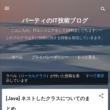
スキップしてメイン コンテンツに移動
バーティのIT技術ブログ
こんにちわ。ITエンジニアをして10年ほどたちます。
このブログでは主に技術に関する情報を発信していきます。
ホーム
プライバシーポリシー
もっと見る…
ラベル（
ローカルクラス
）が付いた投稿を表
すべて表示
示しています
投
稿
[Java] ネストしたクラスについてのま
とめ