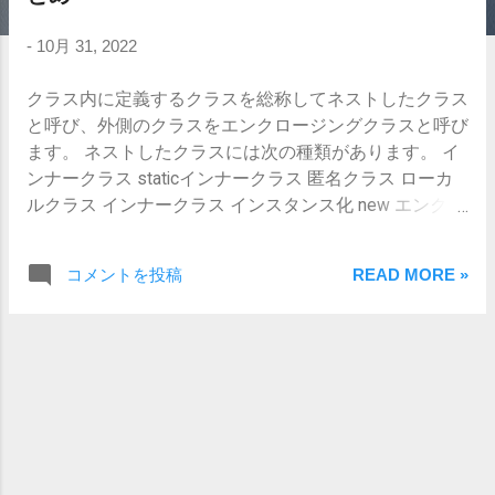
-
10月 31, 2022
クラス内に定義するクラスを総称してネストしたクラス
と呼び、外側のクラスをエンクロージングクラスと呼び
ます。 ネストしたクラスには次の種類があります。 イ
ンナークラス staticインナークラス 匿名クラス ローカ
ルクラス インナークラス インスタンス化 new エンクロ
ージングクラス().new インナークラス() インナークラス
のインスタンス化するには、エンクロージングクラスの
コメントを投稿
READ MORE »
インスタンスを先に生成する必要がある。 定義例 public
class InnerTest { private class Test { private void
method() { System.out.println("Test.method"); } } public
static void main(String[] args) { new InnerTest().new
Test().method(); } } インナークラス、およびそのメソッ
ドのアクセス修飾子はpublic、protected、private、無し
の4つとも指定できる。 privateを指定してもエンクロー
ジングクラスからは呼び出すことができる。 実行結果