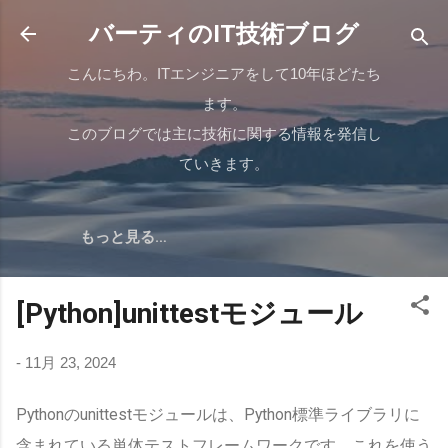
スキップしてメイン コンテンツに移動
バーティのIT技術ブログ
こんにちわ。ITエンジニアをして10年ほどたち
ます。
このブログでは主に技術に関する情報を発信し
ていきます。
もっと見る…
[Python]unittestモジュール
-
11月 23, 2024
Pythonのunittestモジュールは、Python標準ライブラリに
含まれている単体テストフレームワークです。これを使う