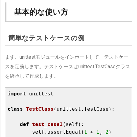
基本的な使い方
簡単なテストケースの例
まず、unittestモジュールをインポートして、テストケー
スを定義します。テストケースはunittest.TestCaseクラス
を継承して作成します。
import
 unittest

class
TestClass
(unittest.TestCase)
:
def
test_case1
(self)
:
        self.assertEqual(
1
 + 
1
, 
2
)
