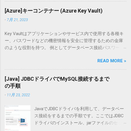
docker --version Docker version 20.10.8, build 3967b7d $
docker-compose --version docker-compose version 1.26.0,
[Azure]キーコンテナー (Azure Key Vault)
build d4451659 発生事象 コンテナを起動する docker-
-
7月 21, 2023
compose up -d でコンテナを起動します。 $ docker-compose
up -d Pulling mysql (mysql:5.7)... ERROR: Get "https://registry-
Key Vaultはアプリケーションやサービス内で使用する各種キ
1.docker.io/v2/": proxyconnect tcp: dial tcp: lookup
ー、パスワードなどの機密情報を安全に管理するための金庫
proxy.example.com: no such host 「プロキシーサーバーが見
のような役割を持つ。 例としてデータベース接続パスワード
つからない」と言われているようですが、全く見に覚えがあ
などのような外部に漏洩したときに高いリスクを持つもの
りませんでした。 テスト用Dockerプロジェクトで試す 以前の
READ MORE »
を、Key Vaultで保管すると、高いセキュリティで保護され、
記事 で紹介したテスト用プロジェクトでも一応試したました
アクセスを許可されたアプリケーションから必要な時に取得
が同様のエラーでした。 $ docker-compose up -d Pulling web
することができる。 価格プラン (SKU) と提供する機能 Key
(nginx:alpine)... ERROR: Get "https://registry-1.docker.io/v2/":
[Java] JDBCドライバでMySQL接続するまで
VaultはStandardとPremiumの2つの価格プランで提供される。
proxyconnect tcp: dial tcp: lookup proxy.example.com: no such
の手順
PremiumはStandardの機能に加え、HSM (Hardware Security
host Docker ログイン Dockerへのログインを試したところ、
-
11月 23, 2022
Module) を使用したキーの管理をサポートする。 KeyVaultで
こちらも同様のエラーが出ました。 $ docker login
提供する機能は以下の通り シークレット管理 キー管理 証明
Authenticating with existing credentials... Login did not
JavaでJDBCドライバを利用して、データベー
書の管理 HSMを利用したキーの格納 Key Vaultでのデータ保管
succeed, error: Error response from daemon: G...
ス接続をするまでの手順です。ここではJDBC
キー管理 データの暗号化に使用する暗号化キーの作成と管理
ドライバのインストール、jarファイルのセッ
を行う。以下2種類のキーの作成を行う。 ソフトキー キーコ
トアップまでの手順をまとめます。 なお、今