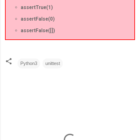
assertTrue(1)
assertFalse(0)
assertFalse([])
Python3
unittest
コ
メ
ン
ト