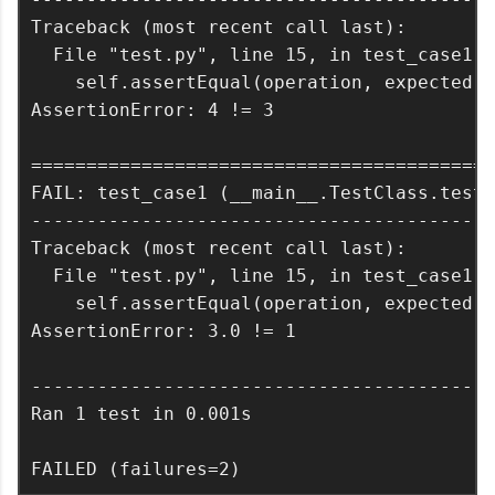
Traceback (most recent call last):

  File "test.py", line 15, in test_case1

    self.assertEqual(operation, expected)

AssertionError: 4 != 3

==========================================
FAIL: test_case1 (__main__.TestClass.test_
------------------------------------------
Traceback (most recent call last):

  File "test.py", line 15, in test_case1

    self.assertEqual(operation, expected)

AssertionError: 3.0 != 1

------------------------------------------
Ran 1 test in 0.001s
