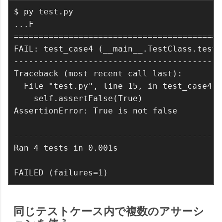
$ py test.py

...F

==========================================
FAIL: test_case4 (__main__.TestClass.test_
------------------------------------------
Traceback (most recent call last):

  File "test.py", line 15, in test_case4

    self.assertFalse(True)

AssertionError: True is not false

------------------------------------------
Ran 4 tests in 0.001s

同じテストケース内で複数のアサーシ