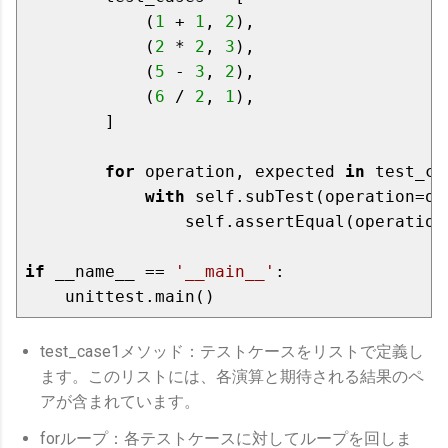
            (
1
 + 
1
, 
2
),

            (
2
 * 
2
, 
3
),

            (
5
 - 
3
, 
2
),

            (
6
 / 
2
, 
1
),

        ]

for
 operation, expected 
in
 test_cas
with
 self.subTest(operation=ope
                self.assertEqual(operation,
if
 __name__ == 
'__main__'
:

test_case1メソッド：テストケースをリストで定義し
ます。このリストには、各演算と期待される結果のペ
アが含まれています。
forループ：各テストケースに対してループを回しま