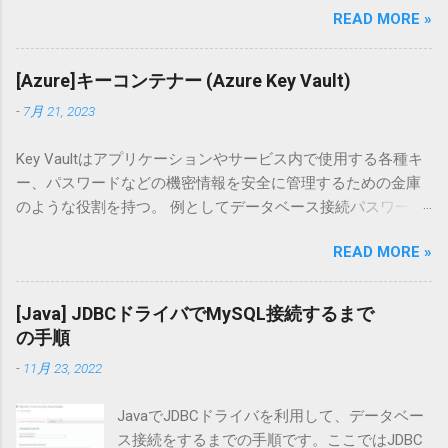
READ MORE »
環境、バージョン等 $ cat /etc/issue Ubuntu 20.04.3 LTS \n \l $
docker --version Docker version 20.10.8, build 3967b7d $
docker-compose --version docker-compose version 1.26.0,
[Azure]キーコンテナー (Azure Key Vault)
build d4451659 発生事象 コンテナを起動する docker-
-
7月 21, 2023
compose up -d でコンテナを起動します。 $ docker-compose
up -d Pulling mysql (mysql:5.7)... ERROR: Get "https://registry-
Key Vaultはアプリケーションやサービス内で使用する各種キ
1.docker.io/v2/": proxyconnect tcp: dial tcp: lookup
ー、パスワードなどの機密情報を安全に管理するための金庫
proxy.example.com: no such host 「プロキシーサーバーが見
のような役割を持つ。 例としてデータベース接続パスワード
つからない」と言われているようですが、全く見に覚えがあ
などのような外部に漏洩したときに高いリスクを持つもの
りませんでした。 テスト用Dockerプロジェクトで試す 以前の
READ MORE »
を、Key Vaultで保管すると、高いセキュリティで保護され、
記事 で紹介したテスト用プロジェクトでも一応試したました
アクセスを許可されたアプリケーションから必要な時に取得
が同様のエラーでした。 $ docker-compose up -d Pulling web
することができる。 価格プラン (SKU) と提供する機能 Key
(nginx:alpine)... ERROR: Get "https://registry-1.docker.io/v2/":
[Java] JDBCドライバでMySQL接続するまで
VaultはStandardとPremiumの2つの価格プランで提供される。
proxyconnect tcp: dial tcp: lookup proxy.example.com: no such
の手順
PremiumはStandardの機能に加え、HSM (Hardware Security
host Docker ログイン Dockerへのログインを試したところ、
-
11月 23, 2022
Module) を使用したキーの管理をサポートする。 KeyVaultで
こちらも同様のエラーが出ました。 $ docker login
提供する機能は以下の通り シークレット管理 キー管理 証明
Authenticating with existing credentials... Login did not
JavaでJDBCドライバを利用して、データベー
書の管理 HSMを利用したキーの格納 Key Vaultでのデータ保管
succeed, error: Error response from daemon: G...
ス接続をするまでの手順です。ここではJDBC
キー管理 データの暗号化に使用する暗号化キーの作成と管理