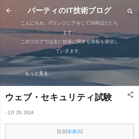
スキップしてメイン コンテンツに移動
バーティのIT技術ブログ
こんにちわ。ITエンジニアをして10年ほどたち
ます。
このブログでは主に技術に関する情報を発信し
ていきます。
もっと見る…
ウェブ・セキュリティ試験
-
2月 29, 2024
目次
[
非表示
]